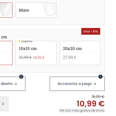
Mate
SALE -31%
0 cm
★
popular
15x15 cm
20x20 cm
21,99 €
27,99 €
€
18,99 €
3
1
 diseño
Accesorios a juego
15,99 €
10,99 €
IVA incl. más gastos de envío