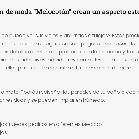
lor de moda "Melocotón" crean un aspecto est
 puede ver sus viejos y aburridos azulejos? Estos precio
grar fácilmente su hogar con sólo pegarlos, sin necesid
s detalles combina lo probado con lo moderno y transfo
ar los adhesivos individuales como desee. La alusión a l
o de ellos para que te encante esta decoración de pared.
o mate. Podrás rediseñar las paredes de tu baño o cocina
jar residuos y se pueden limpiar en húmedo.
os. Puedes pedirlos en diferentes Medidas.
jos.