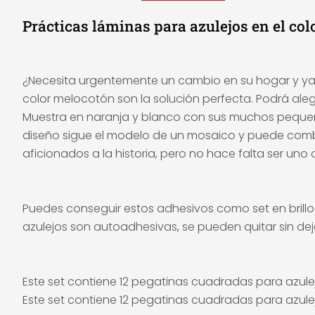
Prácticas láminas para azulejos en el co
¿Necesita urgentemente un cambio en su hogar y ya no
color melocotón son la solución perfecta. Podrá ale
Muestra en naranja y blanco con sus muchos pequeño
diseño sigue el modelo de un mosaico y puede combin
aficionados a la historia, pero no hace falta ser un
Puedes conseguir estos adhesivos como set en brillo 
azulejos son autoadhesivas, se pueden quitar sin de
Este set contiene 12 pegatinas cuadradas para azulej
Este set contiene 12 pegatinas cuadradas para azule