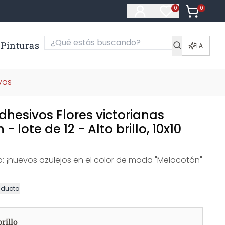
0
Artículos e
0
Artículos en fa
Pinturas
IA
vas
dhesivos Flores victorianas
 lote de 12 - Alto brillo, 10x10
lo: ¡nuevos azulejos en el color de moda "Melocotón"
oducto
brillo