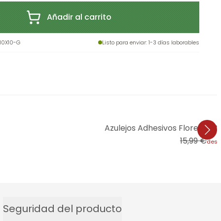
Añadir al carrito
10X10-G
Listo para enviar
: 1-3 días laborables
Azulejos Adhesivos Flores victo
15,99 €
des
Seguridad del producto