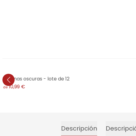
ictorianas oscuras - lote de 12
10,99 €
esde
Descripción
Descripci