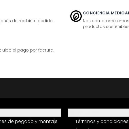
CONCIENCIA MEDIOA
ués de recibir tu pedido.
Nos comprometemos ac
productos sostenibles
ido el pago por factura.
Información
ones de pegado y montaje
Términos y condiciones