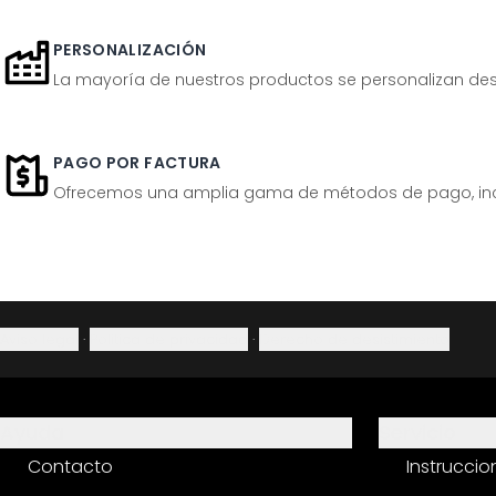
PERSONALIZACIÓN
La mayoría de nuestros productos se personalizan desp
PAGO POR FACTURA
Ofrecemos una amplia gama de métodos de pago, inclu
Aviso legal
·
Política de privacidad
·
Derecho de desistimiento
Ayuda
Servicio
Contacto
Instrucci