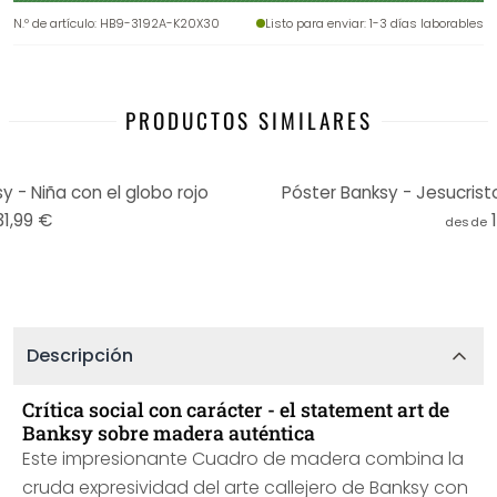
N.º de artículo
:
HB9-3192A-K20X30
Listo para enviar
: 1-3 días laborables
PRODUCTOS SIMILARES
- Niña con el globo rojo
Póster Banksy - Jesucrist
31,99 €
desde
Descripción
Crítica social con carácter - el statement art de
Banksy sobre madera auténtica
Este impresionante Cuadro de madera combina la
cruda expresividad del arte callejero de Banksy con