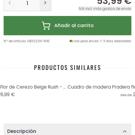
53,99 €
IVA incl. más gastos de envío
Añadir al carrito
N.º de artículo
:
HB3223A-R45
Listo para enviar
: 1-3 días laborables
PRODUCTOS SIMILARES
Cuadro de madera Grullas en Flor de Cerezo Beige Rush - Decoración Floral - Redondo
26,99 €
desde
Descripción