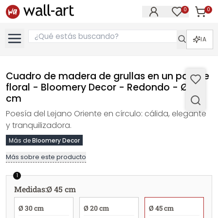
0
0
Artícul
Artículos e
IA
Cuadro de madera de grullas en un paisaje
floral - Bloomery Decor - Redondo - Ø 45
cm
Poesía del Lejano Oriente en círculo: cálida, elegante
y tranquilizadora.
Más de
Bloomery Decor
Más sobre este producto
1
Medidas
:
Ø 45 cm
Ø 30 cm
Ø 20 cm
Ø 45 cm