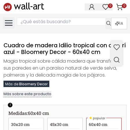
0
0
Artícul
Artículos e
IA
Cuadro de madera Idilio tropical con colibrí
azul - Bloomery Decor - 60x40 cm
Magia tropical sobre cálida madera que transforma
sus paredes en un paraíso natural de verde selva,
palmeras y la delicada magia de los pájaros.
Más de
Bloomery Decor
Más sobre este producto
1
Medidas
:
60x40 cm
★
popular
30x20 cm
45x30 cm
60x40 cm