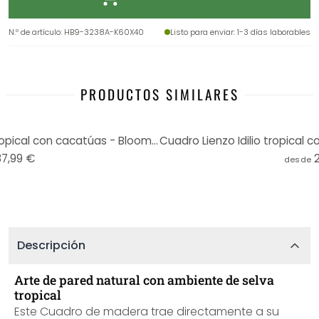
N.º de artículo
:
HB9-3238A-K60X40
Listo para enviar
: 1-3 días laborables
PRODUCTOS SIMILARES
Cuadro de madera bosque tropical con cacatúas - Bloomery Decor
37,99 €
desde
Descripción
Arte de pared natural con ambiente de selva
tropical
Este Cuadro de madera trae directamente a su