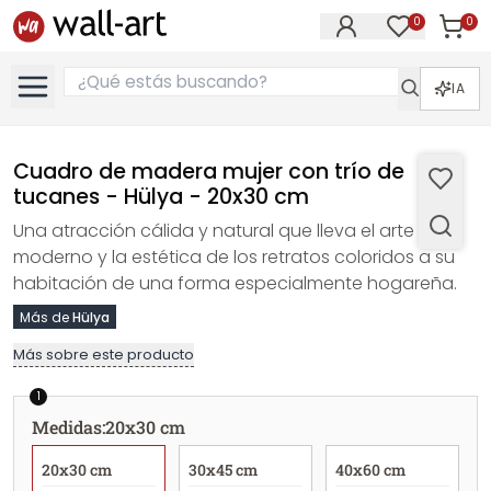
0
0
Artícul
Artículos e
IA
Cuadro de madera mujer con trío de
tucanes - Hülya - 20x30 cm
Una atracción cálida y natural que lleva el arte
moderno y la estética de los retratos coloridos a su
habitación de una forma especialmente hogareña.
Más de
Hülya
Más sobre este producto
1
Medidas
:
20x30 cm
20x30 cm
30x45 cm
40x60 cm