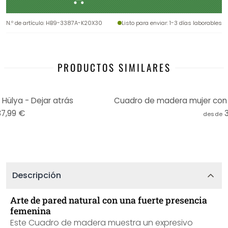
N.º de artículo
:
HB9-3387A-K20X30
Listo para enviar
: 1-3 días laborables
PRODUCTOS SIMILARES
ülya - Dejar atrás
37,99 €
desde
Descripción
Arte de pared natural con una fuerte presencia
femenina
Este Cuadro de madera muestra un expresivo