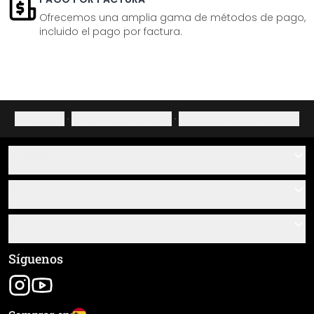
Ofrecemos una amplia gama de métodos de pago,
incluido el pago por factura.
Aviso legal
·
Política de privacidad
·
Derecho de desistimiento
Ayuda
Contacto
Servicio
Sobre nosotros
Instrucciones de pegado y montaje
Información
Preguntas frecuentes
Resumen de materiales
Términos y condiciones generales (CGC)
Síguenos
Seguimiento de envío
Aviso legal
Envío y pago