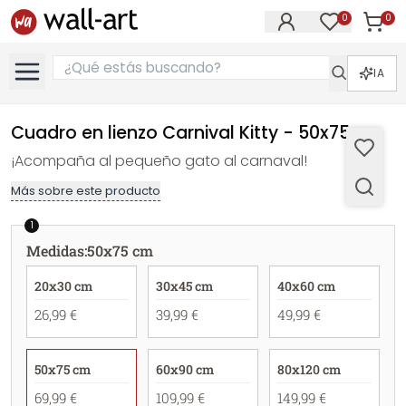
0
0
Artícul
Artículos e
IA
Cuadro en lienzo Carnival Kitty - 50x75 cm
¡Acompaña al pequeño gato al carnaval!
Más sobre este producto
1
Medidas
:
50x75 cm
20x30 cm
30x45 cm
40x60 cm
26,99 €
39,99 €
49,99 €
50x75 cm
60x90 cm
80x120 cm
69,99 €
109,99 €
149,99 €