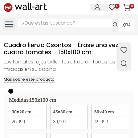
0
0
Artícul
Artículos e
IA
Cuadro lienzo Csontos - Érase una vez
cuatro tomates - 150x100 cm
Los tomates rojos brillantes atraerán todas las
miradas en su cocina
Más sobre este producto
1
Medidas
:
150x100 cm
30x20 cm
45x30 cm
60x40 cm
26,99 €
39,99 €
49,99 €