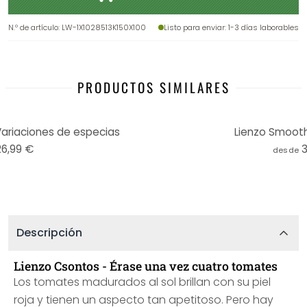
N.º de artículo
:
LW-1X1028513K150X100
Listo para enviar
: 1-3 días laborables
PRODUCTOS SIMILARES
Variaciones de especias
Lienzo Smooth
26,99 €
desde
Descripción
Lienzo Csontos - Érase una vez cuatro tomates
Los tomates madurados al sol brillan con su piel
roja y tienen un aspecto tan apetitoso. Pero hay