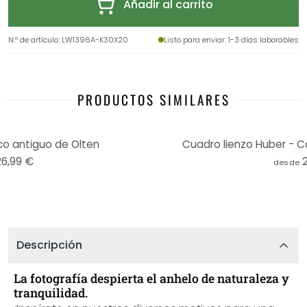
Añadir al carrito
N.º de artículo
:
LW1396A-K30X20
Listo para enviar
: 1-3 días laborables
PRODUCTOS SIMILARES
co antiguo de Olten
Cuadro lienzo Huber - C
26,99 €
desde
Descripción
La fotografía despierta el anhelo de naturaleza y
tranquilidad.