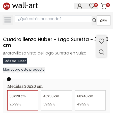
0
0
Artícul
Artículos e
IA
Cuadro lienzo Huber - Lago Suretta - 30x20
cm
¡Maravillosa vista del lago Suretta en Suiza!
Más de
Huber
Más sobre este producto
1
Medidas
:
30x20 cm
30x20 cm
45x30 cm
60x40 cm
26,99 €
39,99 €
49,99 €