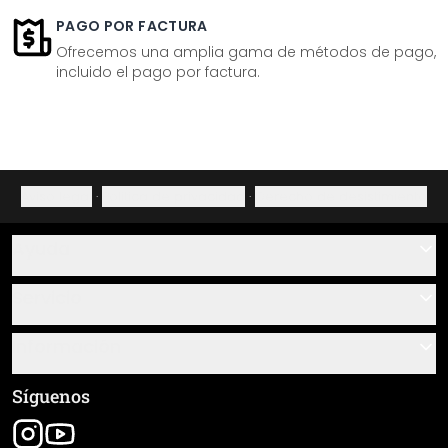
PAGO POR FACTURA
Ofrecemos una amplia gama de métodos de pago,
incluido el pago por factura.
Aviso legal
·
Política de privacidad
·
Derecho de desistimiento
Ayuda
Contacto
Servicio
Sobre nosotros
Instrucciones de pegado y montaje
Información
Preguntas frecuentes
Resumen de materiales
Términos y condiciones generales (CGC)
Síguenos
Seguimiento de envío
Aviso legal