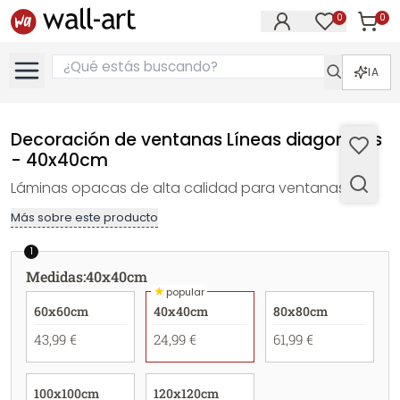
0
0
Artícul
Artículos e
IA
Decoración de ventanas Líneas diagonales
- 40x40cm
Láminas opacas de alta calidad para ventanas.
Más sobre este producto
1
Medidas
:
40x40cm
★
popular
60x60cm
40x40cm
80x80cm
43,99 €
24,99 €
61,99 €
100x100cm
120x120cm