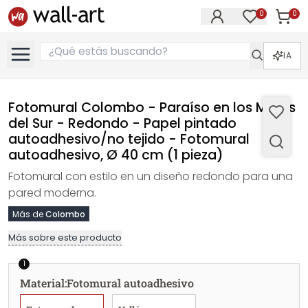
0
0
Artícul
Artículos e
IA
Fotomural Colombo - Paraíso en los Mares
del Sur - Redondo - Papel pintado
autoadhesivo/no tejido - Fotomural
autoadhesivo, Ø 40 cm (1 pieza)
Fotomural con estilo en un diseño redondo para una
pared moderna.
Más de
Colombo
Más sobre este producto
1
Material
:
Fotomural autoadhesivo