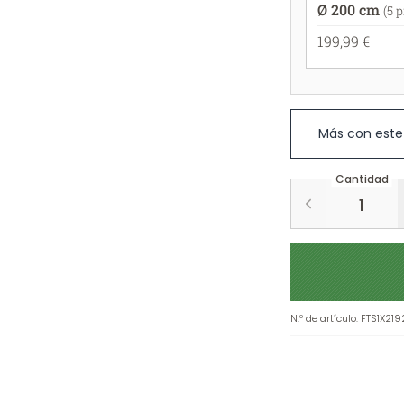
Ø 200 cm
(5 
199,99 €
Más con este
Cantidad
N.º de artículo
:
FTS1X21