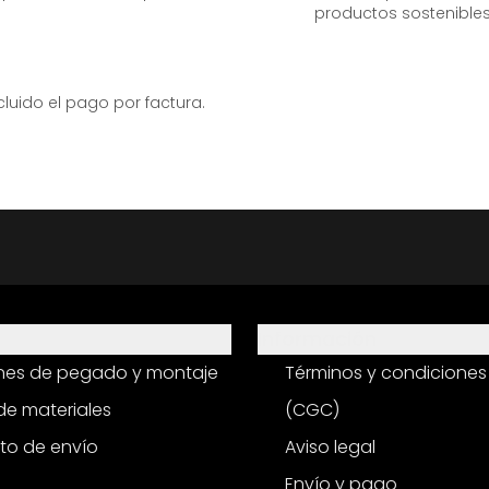
productos sostenibles
ido el pago por factura.
Información
ones de pegado y montaje
Términos y condiciones
e materiales
(CGC)
to de envío
Aviso legal
Envío y pago