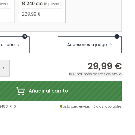
Ø 240 cm
piezas)
(6 piezas)
229,99 €
6
1
 diseño
Accesorios a juego
29,99 €
IVA incl. más gastos de envío
Añadir al carrito
92488-R40
Listo para enviar
: 1-3 días laborables