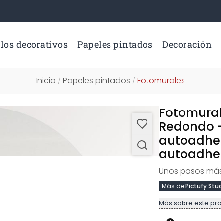
los decorativos
Papeles pintados
Decoración
Inicio
Papeles pintados
Fotomurales
/
/
Fotomural 
Redondo -
autoadhes
autoadhes
Unos pasos más 
Más de
Pictufy Stu
Más sobre este pr