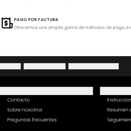
PAGO POR FACTURA
Ofrecemos una amplia gama de métodos de pago, inclu
Aviso legal
·
Política de privacidad
·
Derecho de desistimiento
Ayuda
Servicio
Contacto
Instrucci
Sobre nosotros
Resumen d
Preguntas frecuentes
Seguimien