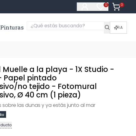
0
Artículos e
0
Artículos en fa
Pinturas
IA
Muelle a la playa - 1X Studio -
 Papel pintado
ivo/no tejido - Fotomural
ivo, Ø 40 cm (1 pieza)
sobre las dunas y ya estás junto al mar
dio
oducto