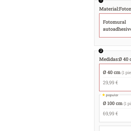
1
Material
:
Foto
Fotomural
autoadhesiv
2
Medidas
:
Ø 40 
Ø 40 cm
(1 pi
29,99 €
★
popular
Ø 100 cm
(1 p
69,99 €