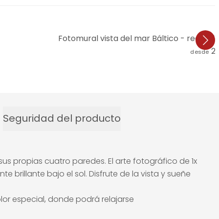
Fotomural vista del mar Báltico - redond
2
desde
Seguridad del producto
s propias cuatro paredes. El arte fotográfico de 1x
 brillante bajo el sol. Disfrute de la vista y sueñe
or especial, donde podrá relajarse