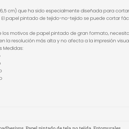
(50x6,5 cm) que ha sido especialmente diseñada para corta
e. El papel pintado de tejido-no-tejido se puede cortar f
 los motivos de papel pintado de gran formato, necesita u
n la resolución más alta y no afecta a la impresión visual
es Medidas:
o
o
o
o
adhesivos, Papel pintado de tela no tejida, Fotomurales