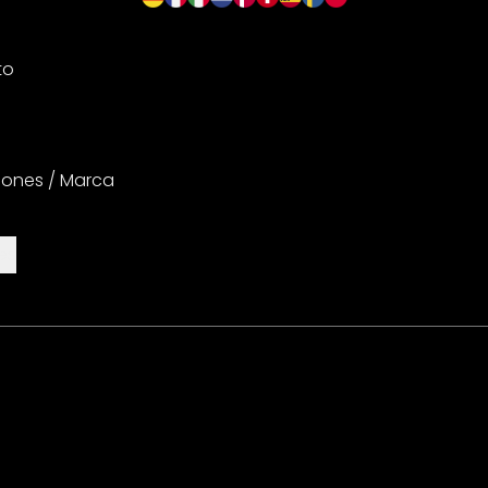
to
iones / Marca
es