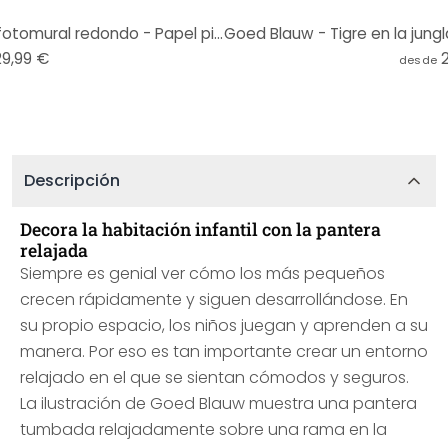
Goed Blauw - Rosa tropical - fotomural redondo - Papel pintado autoadhesivo/no tejido
29,99 €
desde
Descripción
Decora la habitación infantil con la pantera
relajada
Siempre es genial ver cómo los más pequeños
crecen rápidamente y siguen desarrollándose. En
su propio espacio, los niños juegan y aprenden a su
manera. Por eso es tan importante crear un entorno
relajado en el que se sientan cómodos y seguros.
La ilustración de Goed Blauw muestra una pantera
tumbada relajadamente sobre una rama en la