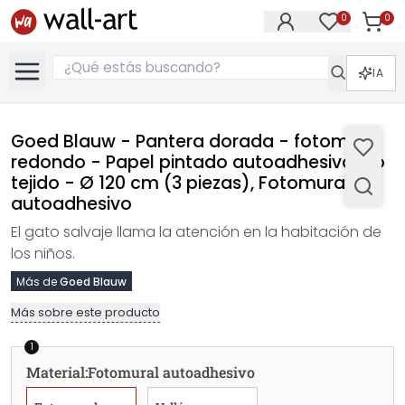
0
0
Artícul
Artículos e
IA
Goed Blauw - Pantera dorada - fotomural
redondo - Papel pintado autoadhesivo/no
tejido - Ø 120 cm (3 piezas), Fotomural
autoadhesivo
El gato salvaje llama la atención en la habitación de
los niños.
Más de
Goed Blauw
Más sobre este producto
1
Material
:
Fotomural autoadhesivo