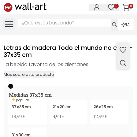
0
0
Artícul
Artículos e
IA
Letras de madera Todo el mundo no es tú -
37x35 cm
La bebida favorita de los alemanes
Más sobre este producto
1
Medidas
:
37x35 cm
★
popular
37x35 cm
21x20 cm
26x25 cm
18,99 €
9,99 €
12,99 €
31x30 cm