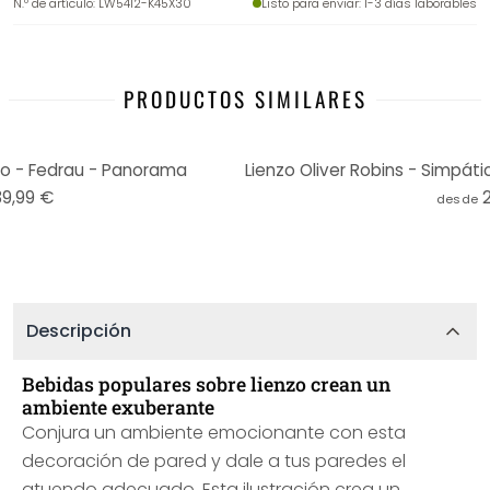
N.º de artículo
:
LW5412-K45X30
Listo para enviar
: 1-3 días laborables
PRODUCTOS SIMILARES
co - Fedrau - Panorama
39,99 €
desde
Descripción
Bebidas populares sobre lienzo crean un
ambiente exuberante
Conjura un ambiente emocionante con esta
decoración de pared y dale a tus paredes el
atuendo adecuado. Esta ilustración crea un