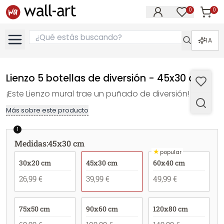
0
0
Artícul
Artículos e
IA
Lienzo 5 botellas de diversión - 45x30 cm
¡Este Lienzo mural trae un puñado de diversión!
Más sobre este producto
1
Medidas
:
45x30 cm
★
popular
30x20 cm
45x30 cm
60x40 cm
26,99 €
39,99 €
49,99 €
75x50 cm
90x60 cm
120x80 cm