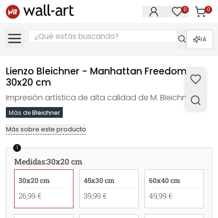
0
0
Artícul
Artículos e
IA
Lienzo Bleichner - Manhattan Freedom -
30x20 cm
Impresión artística de alta calidad de M. Bleichner.
Más de
Bleichner
Más sobre este producto
1
Medidas
:
30x20 cm
30x20 cm
45x30 cm
60x40 cm
26,99 €
39,99 €
49,99 €