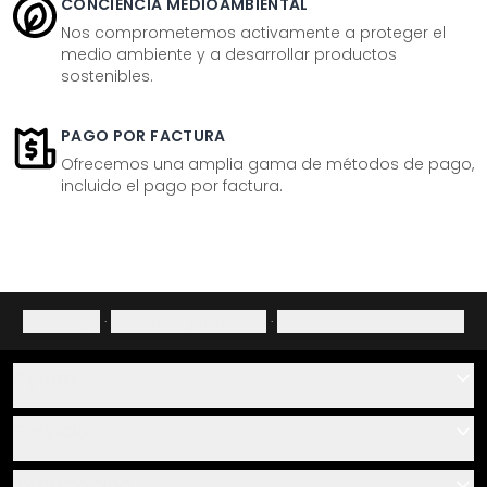
CONCIENCIA MEDIOAMBIENTAL
Nos comprometemos activamente a proteger el
medio ambiente y a desarrollar productos
sostenibles.
PAGO POR FACTURA
Ofrecemos una amplia gama de métodos de pago,
incluido el pago por factura.
Aviso legal
·
Política de privacidad
·
Derecho de desistimiento
Ayuda
Contacto
Servicio
Sobre nosotros
Instrucciones de pegado y montaje
Información