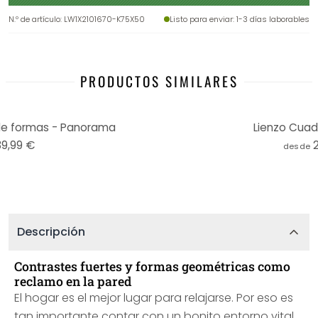
N.º de artículo
:
LW1X2101670-K75X50
Listo para enviar
: 1-3 días laborables
PRODUCTOS SIMILARES
de formas - Panorama
Lienzo Cuad
39,99 €
desde
Descripción
Contrastes fuertes y formas geométricas como
reclamo en la pared
El hogar es el mejor lugar para relajarse. Por eso es
tan importante contar con un bonito entorno vital