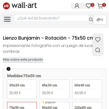
0
0
Artícul
Artículos e
IA
Lienzo Bunjamin - Rotación - 75x50 cm
Impresionante fotografía con un juego de luces y
sombras
Más sobre este producto
1
Medidas
:
75x50 cm
30x20 cm
45x30 cm
60x40 cm
26,99 €
39,99 €
49,99 €
★
popular
75x50 cm
90x60 cm
120x80 cm