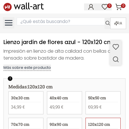
0
0
Artícul
Artículos e
IA
Lienzo jardín de flores azul - 120x120 cm
Impresión en lienzo de alta calidad con bellas artes
tensado sobre bastidor de madera.
Más sobre este producto
1
Medidas
:
120x120 cm
30x30 cm
40x40 cm
50x50 cm
34,99 €
49,99 €
69,99 €
70x70 cm
90x90 cm
120x120 cm