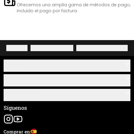
Ofrecemos una amplia gama de métodos de pago,
incluido el pago por factura.
Aviso legal
·
Política de privacidad
·
Derecho de desistimiento
Ayuda
Contacto
Servicio
Sobre nosotros
Instrucciones de pegado y montaje
Información
Preguntas frecuentes
Resumen de materiales
Términos y condiciones generales (CGC)
Síguenos
Seguimiento de envío
Aviso legal
Envío y pago
Comprar en: