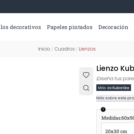
los decorativos
Papeles pintados
Decoración
Inicio
Cuadros
Lienzos
/
/
Lienzo Kub
¡Diseña tus par
Más de
Kubistika
Más sobre este pr
1
Medidas
:
60x9
20x30 cm