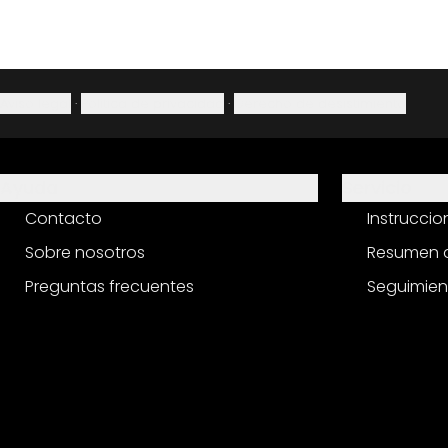
Aviso legal
·
Política de privacidad
·
Derecho de desistimiento
Ayuda
Servicio
Contacto
Instrucci
Sobre nosotros
Resumen d
Preguntas frecuentes
Seguimien