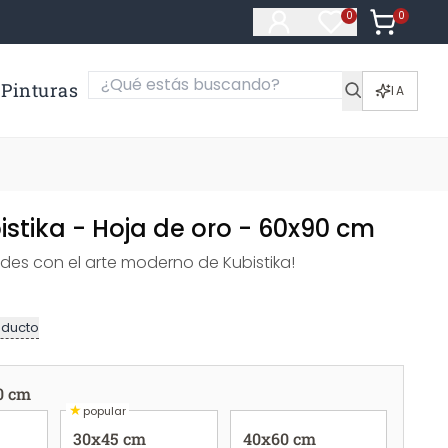
0
Artículos e
0
Artículos en fa
Pinturas
IA
istika - Hoja de oro - 60x90 cm
edes con el arte moderno de Kubistika!
oducto
0 cm
★
popular
30x45 cm
40x60 cm