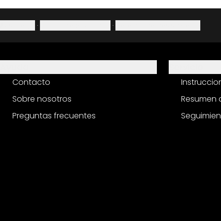
Aviso legal
·
Política de privacidad
·
Derecho de desistimiento
Ayuda
Servicio
Contacto
Instrucci
Sobre nosotros
Resumen d
Preguntas frecuentes
Seguimien