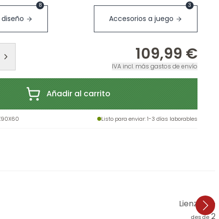
8
3
 diseño
Accesorios a juego
109,99 €
IVA incl. más gastos de envío
Añadir al carrito
K90X60
Listo para enviar
: 1-3 días laborables
Lienzo Oli
2
desde