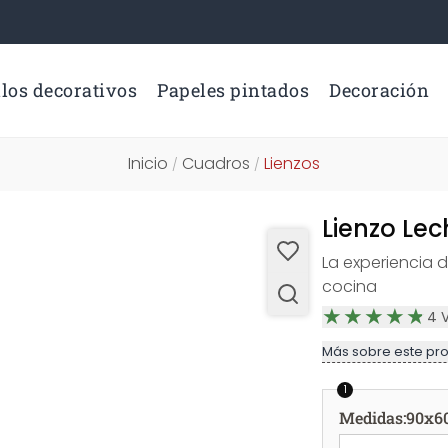
los decorativos
Papeles pintados
Decoración
Inicio
Cuadros
Lienzos
/
/
Lienzo Lec
La experiencia 
cocina
4
Más sobre este pr
1
Medidas
:
90x6