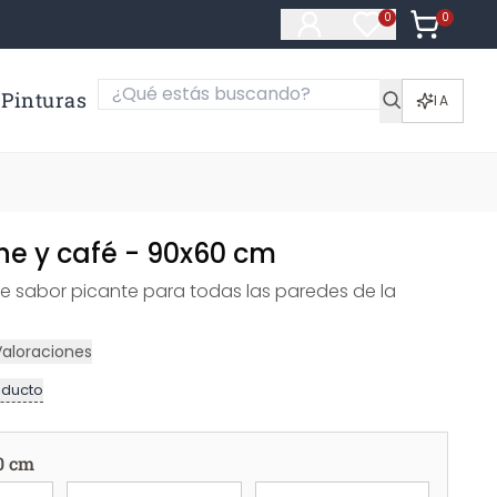
0
Artículos e
0
Artículos en fa
Pinturas
IA
he y café - 90x60 cm
de sabor picante para todas las paredes de la
Valoraciones
oducto
0 cm