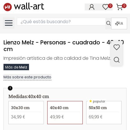
0
0
Artícul
Artículos e
IA
Lienzo Melz - Personas - cuadrado - 40x40
cm
Impresión artística de alta calidad de Tina Melz.
Más de
Melz
Más sobre este producto
1
Medidas
:
40x40 cm
★
popular
30x30 cm
40x40 cm
50x50 cm
34,99 €
49,99 €
69,99 €