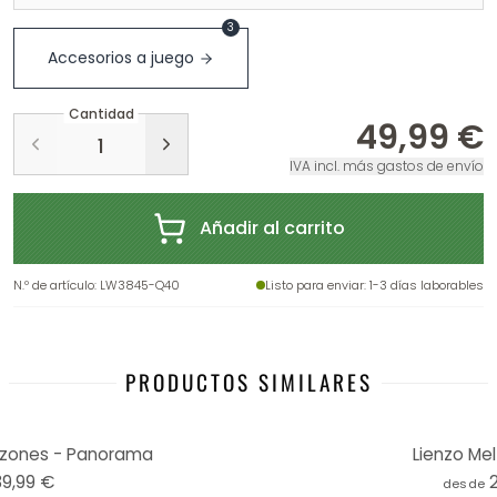
3
Accesorios a juego
Cantidad
49,99 €
IVA incl. más gastos de envío
Añadir al carrito
N.º de artículo
:
LW3845-Q40
Listo para enviar
: 1-3 días laborables
PRODUCTOS SIMILARES
azones - Panorama
Lienzo Melz
39,99 €
desde