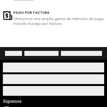
PAGO POR FACTURA
Ofrecemos una amplia gama de métodos de pago,
incluido el pago por factura.
Aviso legal
·
Política de privacidad
·
Derecho de desistimiento
Ayuda
Contacto
Servicio
Sobre nosotros
Instrucciones de pegado y montaje
Información
Preguntas frecuentes
Resumen de materiales
Términos y condiciones generales (CGC)
Síguenos
Seguimiento de envío