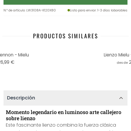
N.º de artículo
:
LW3108A-K120X80
Listo para enviar
: 1-3 días laborables
PRODUCTOS SIMILARES
ennon - Mielu
Lienzo Mielu
26,99 €
desde
Descripción
Momento legendario en luminoso arte callejero
sobre lienzo
Este fascinante lienzo combina la fuerza clásica