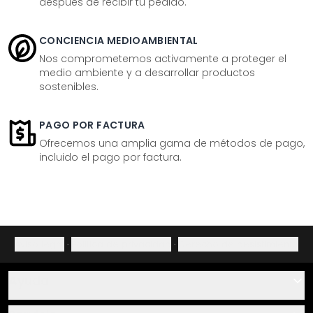
después de recibir tu pedido.
CONCIENCIA MEDIOAMBIENTAL
Nos comprometemos activamente a proteger el
medio ambiente y a desarrollar productos
sostenibles.
PAGO POR FACTURA
Ofrecemos una amplia gama de métodos de pago,
incluido el pago por factura.
Aviso legal
·
Política de privacidad
·
Derecho de desistimiento
Ayuda
Contacto