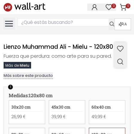
0
0
Artícul
Artículos e
IA
Lienzo Muhammad Ali - Mielu - 120x80 cm
Fuerza que perdura: como arte para su pared.
Más de
Mielu
Más sobre este producto
1
Medidas
:
120x80 cm
30x20 cm
45x30 cm
60x40 cm
26,99 €
39,99 €
49,99 €