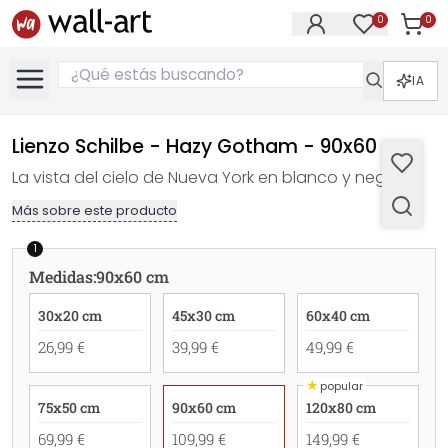
0
0
Artícul
Artículos e
IA
Lienzo Schilbe - Hazy Gotham - 90x60 cm
La vista del cielo de Nueva York en blanco y negro.
Más sobre este producto
1
Medidas
:
90x60 cm
30x20 cm
45x30 cm
60x40 cm
26,99 €
39,99 €
49,99 €
★
popular
75x50 cm
90x60 cm
120x80 cm
69,99 €
109,99 €
149,99 €