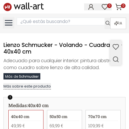
0
0
Artícul
Artículos e
IA
Lienzo Schmucker - Volando - Cuadrado -
40x40 cm
Adecuado para cualquier interior: pintura abstracta
como cuadro sobre lienzo de alta calidad.
Más de
Schmucker
Más sobre este producto
1
Medidas
:
40x40 cm
40x40 cm
50x50 cm
70x70 cm
49,99 €
69,99 €
109,99 €