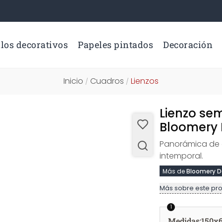
los decorativos
Papeles pintados
Decoración
Inicio
Cuadros
Lienzos
/
/
Lienzo sem
Bloomery 
Panorámica de e
intemporal.
Más de
Bloomery D
Más sobre este pr
1
Medidas
:
150x