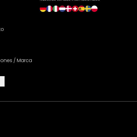
to
iones / Marca
es