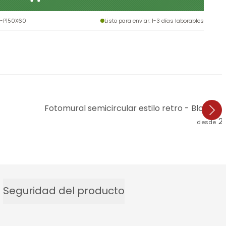
-P150X60
Listo para enviar
: 1-3 días laborables
Fotomural semicircular estilo retro - Bloome
2
desde
Seguridad del producto