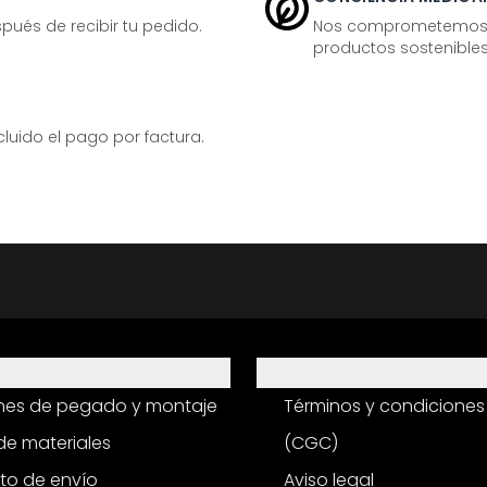
ués de recibir tu pedido.
Nos comprometemos ac
productos sostenibles
ido el pago por factura.
Información
ones de pegado y montaje
Términos y condiciones
e materiales
(CGC)
to de envío
Aviso legal