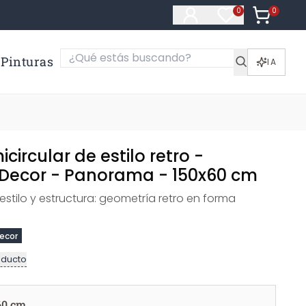
0
Artículos e
0
Artículos en fa
Pinturas
IA
icircular de estilo retro -
Decor - Panorama - 150x60 cm
stilo y estructura: geometría retro en forma
ecor
oducto
60 cm