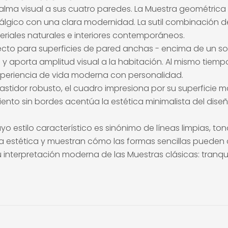
calma visual a sus cuatro paredes. La Muestra geométri
tálgico con una clara modernidad. La sutil combinación d
iales naturales e interiores contemporáneos.
cto para superficies de pared anchas - encima de un sof
y aporta amplitud visual a la habitación. Al mismo tiemp
experiencia de vida moderna con personalidad.
tidor robusto, el cuadro impresiona por su superficie mat
iento sin bordes acentúa la estética minimalista del di
uyo estilo característico es sinónimo de líneas limpias, t
 la estética y muestran cómo las formas sencillas pueden
interpretación moderna de las Muestras clásicas: tranqui