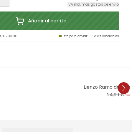
IVA incl. más gastos de envío
Añadir al carrito
-K120X180
Listo para enviar
: 1-3 días laborables
Lienzo Ramo de flore
24,99 €
des