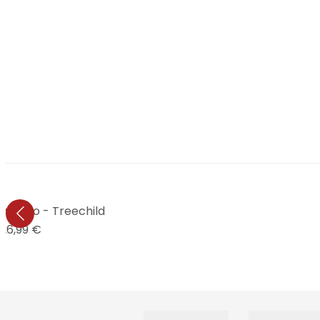
 riendo - Treechild
26,99 €