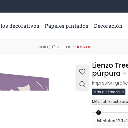
los decorativos
Papeles pintados
Decoración
Inicio
Cuadros
Lienzos
/
/
Lienzo Tre
púrpura -
Impresión gráfi
Más de
Treechild
Más sobre este pr
1
Medidas
:
120x