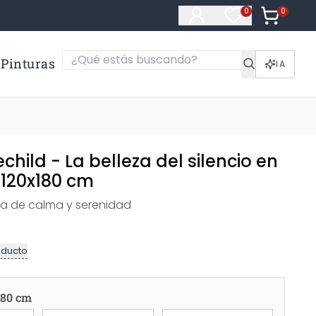
0
Artículos e
0
Artículos en fa
Pinturas
IA
echild - La belleza del silencio en
 120x180 cm
ca de calma y serenidad
oducto
180 cm