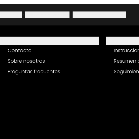
Aviso legal
·
Política de privacidad
·
Derecho de desistimiento
Ayuda
Servicio
Contacto
Instrucci
Sobre nosotros
Resumen d
Preguntas frecuentes
Seguimien