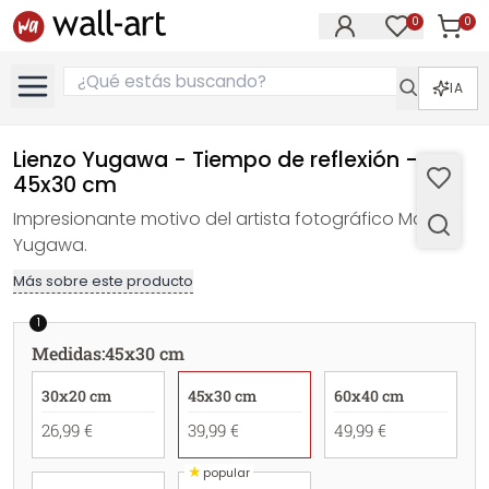
0
0
Artícul
Artículos e
IA
Lienzo Yugawa - Tiempo de reflexión -
45x30 cm
Impresionante motivo del artista fotográfico Mark
Yugawa.
Más sobre este producto
1
Medidas
:
45x30 cm
30x20 cm
45x30 cm
60x40 cm
26,99 €
39,99 €
49,99 €
★
popular