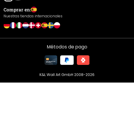
Envío y pago
Comprar en:
Devoluciones
Nuestras tiendas internacionales
Derecho de desistimiento
Política de privacidad
Garantía
Métodos de pago
Declaración de prestaciones / Marca CE
Configuración de cookies
K&L Wall Art GmbH 2008-
2026