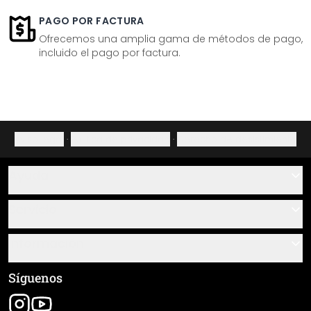
PAGO POR FACTURA
Ofrecemos una amplia gama de métodos de pago,
incluido el pago por factura.
Aviso legal
·
Política de privacidad
·
Derecho de desistimiento
Ayuda
Contacto
Servicio
Sobre nosotros
Instrucciones de pegado y montaje
Información
Preguntas frecuentes
Resumen de materiales
Términos y condiciones generales (CGC)
Síguenos
Seguimiento de envío
Aviso legal