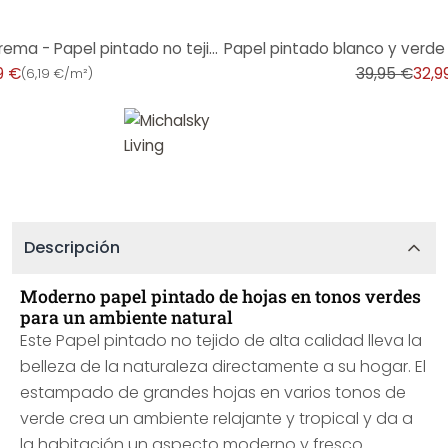
-17%
Papel pintado Leaves beige crema - Papel pintado no tejido con diseño de hojas grandes en tonos natu
9 €
39,95 €
32,9
(
6,19 €/m²
)
Descripción
Moderno papel pintado de hojas en tonos verdes
para un ambiente natural
Este Papel pintado no tejido de alta calidad lleva la
belleza de la naturaleza directamente a su hogar. El
estampado de grandes hojas en varios tonos de
verde crea un ambiente relajante y tropical y da a
la habitación un aspecto moderno y fresco.