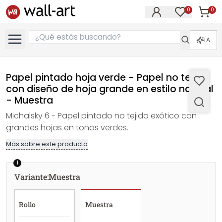
0
0
Artícul
Artículos e
IA
Papel pintado hoja verde - Papel no tejido
con diseño de hoja grande en estilo natural
- Muestra
Michalsky 6 - Papel pintado no tejido exótico con
grandes hojas en tonos verdes.
Más sobre este producto
1
Variante
:
Muestra
Rollo
Muestra