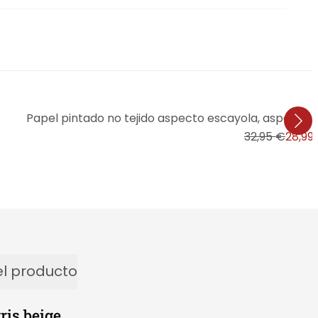
Papel pintado no tejido aspecto escayola, aspecto
32,95 €
28,99
l producto
ris beige