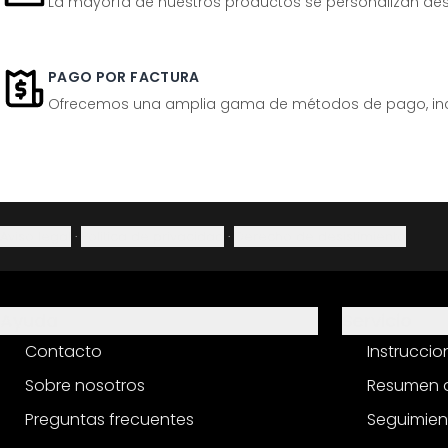
La mayoría de nuestros productos se personalizan desp
PAGO POR FACTURA
Ofrecemos una amplia gama de métodos de pago, inclu
Aviso legal
·
Política de privacidad
·
Derecho de desistimiento
Ayuda
Servicio
Contacto
Instrucci
Sobre nosotros
Resumen d
Preguntas frecuentes
Seguimien