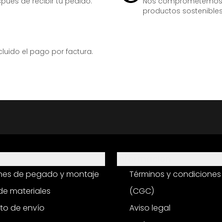
ués de recibir tu pedido.
Nos comprometemos ac
productos sostenibles
ido el pago por factura.
Información
ones de pegado y montaje
Términos y condiciones
e materiales
(CGC)
to de envío
Aviso legal