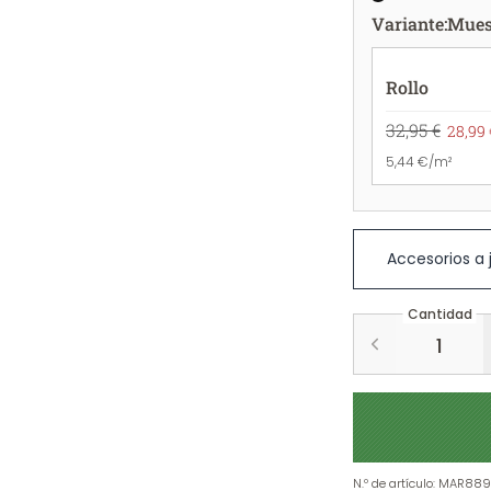
Variante
:
Mues
Rollo
32,95 €
28,99 
5,44 €/m²
Accesorios a
Cantidad
N.º de artículo
:
MAR889