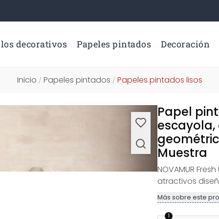
los decorativos
Papeles pintados
Decoración
Inicio
Papeles pintados
Papeles pintados lisos
/
/
Papel pin
escayola,
geométric
Muestra
NOVAMUR Fresh 
atractivos dise
Más sobre este pr
1