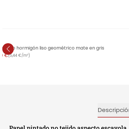
aspecto hormigón liso geométrico mate en gris
99 €
(
5,44 €/m²
)
Descripció
Papel pintado no tejido aspecto escayola