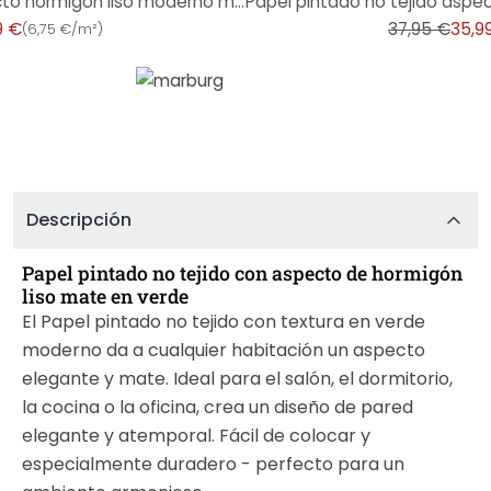
Papel pintado no tejido aspecto hormigón liso moderno mate en gris
9 €
37,95 €
35,9
(
6,75 €/m²
)
Descripción
Papel pintado no tejido con aspecto de hormigón
liso mate en verde
El Papel pintado no tejido con textura en verde
moderno da a cualquier habitación un aspecto
elegante y mate. Ideal para el salón, el dormitorio,
la cocina o la oficina, crea un diseño de pared
elegante y atemporal. Fácil de colocar y
especialmente duradero - perfecto para un