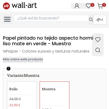
0
0
Artícul
Artículos e
IA
Papel pintado no tejido aspecto hormigón
liso mate en verde - Muestra
Whisper - Colores suaves y texturas naturales
Más sobre este producto
1
Variante
:
Muestra
Rollo
Muestra
34,95 €
33,99 €