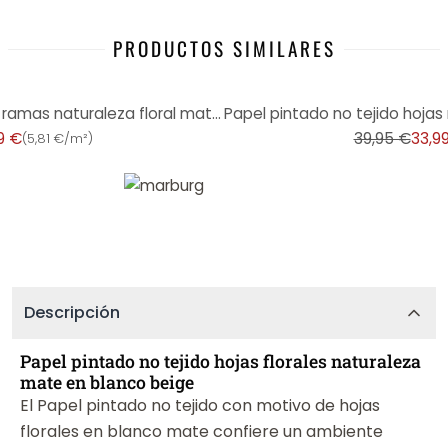
PRODUCTOS SIMILARES
-15%
Papel pintado no tejido hojas, ramas naturaleza floral mate en blanco beige
9 €
39,95 €
33,9
(
5,81 €/m²
)
Descripción
Papel pintado no tejido hojas florales naturaleza
mate en blanco beige
El Papel pintado no tejido con motivo de hojas
florales en blanco mate confiere un ambiente