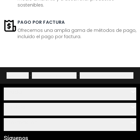
sostenibles.
PAGO POR FACTURA
Ofrecemos una amplia gama de métodos de pago,
incluido el pago por factura.
Aviso legal
·
Política de privacidad
·
Derecho de desistimiento
Ayuda
Contacto
Servicio
Sobre nosotros
Instrucciones de pegado y montaje
Información
Preguntas frecuentes
Resumen de materiales
Términos y condiciones generales (CGC)
Síguenos