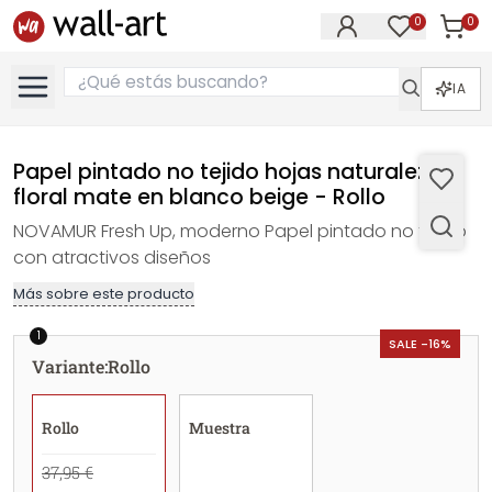
0
0
Artícul
Artículos e
IA
Papel pintado no tejido hojas naturaleza
floral mate en blanco beige - Rollo
NOVAMUR Fresh Up, moderno Papel pintado no tejido
con atractivos diseños
Más sobre este producto
1
SALE -16%
Variante
:
Rollo
Rollo
Muestra
37,95 €