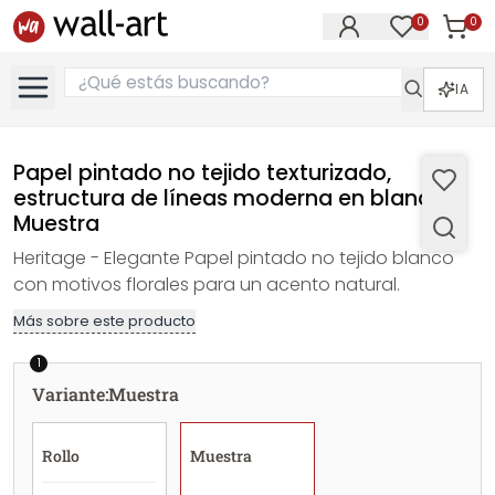
0
0
Artícul
Artículos e
IA
Papel pintado no tejido texturizado,
estructura de líneas moderna en blanco -
Muestra
Heritage - Elegante Papel pintado no tejido blanco
con motivos florales para un acento natural.
Más sobre este producto
1
Variante
:
Muestra
Rollo
Muestra