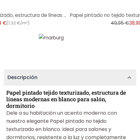
-22%
Papel pintado no tejido texturizado, estructura de líneas moderna en beige
9 €
49,95 €
38,9
(
7,32 €/m²
)
Descripción
Papel pintado tejido texturizado, estructura de
líneas modernas en blanco para salón,
dormitorio
Dele a su habitación un acento moderno con
nuestro elegante Papel pintado no tejido
texturizado en blanco. Ideal para salones y
dormitorios, resistente a la luz y completamente