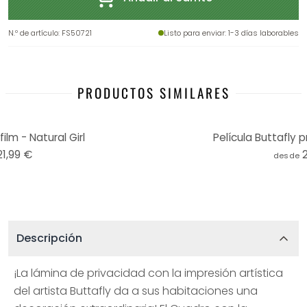
N.º de artículo
:
FS50721
Listo para enviar
: 1-3 días laborables
PRODUCTOS SIMILARES
ilm - Natural Girl
Película Buttafly p
21,99 €
desde
Descripción
¡La lámina de privacidad con la impresión artística
del artista Buttafly da a sus habitaciones una