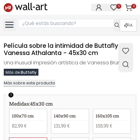
0
0
Artícul
Artículos e
IA
Película sobre la intimidad de Buttafly -
Vanessa Athalanta - 45x30 cm
Una inusual impresión artística de Vanessa Brünsing.
Más de
Buttafly
Más sobre este producto
1
Medidas
:
45x30 cm
100x70 cm
140x90 cm
160x105 cm
82,99 €
131,99 €
158,99 €