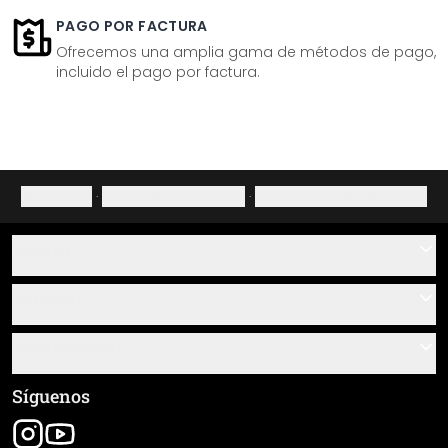
PAGO POR FACTURA
Ofrecemos una amplia gama de métodos de pago,
incluido el pago por factura.
Aviso legal
·
Política de privacidad
·
Derecho de desistimiento
Ayuda
Contacto
Servicio
Sobre nosotros
Instrucciones de pegado y montaje
Información
Preguntas frecuentes
Resumen de materiales
Términos y condiciones generales (CGC)
Síguenos
Seguimiento de envío
Aviso legal