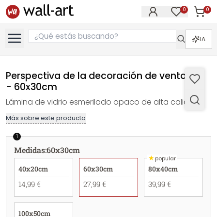
0
0
Artícul
Artículos e
IA
Perspectiva de la decoración de ventanas
- 60x30cm
Lámina de vidrio esmerilado opaco de alta calidad.
Más sobre este producto
1
Medidas
:
60x30cm
★
popular
40x20cm
60x30cm
80x40cm
14,99 €
27,99 €
39,99 €
100x50cm