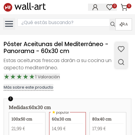
0
0
Artícul
Artículos e
IA
Póster Aceitunas del Mediterráneo -
Panorama - 60x30 cm
Estas aceitunas frescas darán a su cocina un
aspecto mediterráneo.
1
Valoración
Más sobre este producto
1
Medidas
:
60x30 cm
★
popular
100x50 cm
60x30 cm
80x40 cm
21,99 €
14,99 €
17,99 €