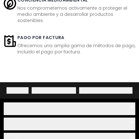
CONCIENCIA MEDIOAMBIENTAL
Nos comprometemos activamente a proteger el
medio ambiente y a desarrollar productos
sostenibles.
PAGO POR FACTURA
Ofrecemos una amplia gama de métodos de pago,
incluido el pago por factura.
Aviso legal
·
Política de privacidad
·
Derecho de desistimiento
Ayuda
Contacto
Servicio
Sobre nosotros
Instrucciones de pegado y montaje
Información