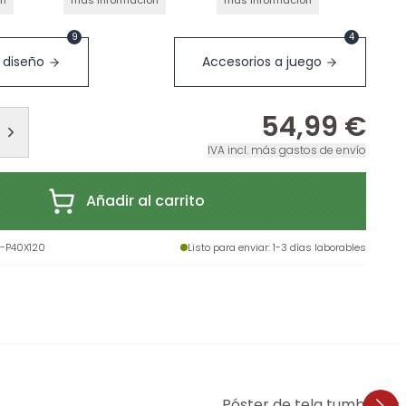
ón
más información
más información
9
4
 diseño
Accesorios a juego
54,99 €
IVA incl. más gastos de envío
Añadir al carrito
-P40X120
Listo para enviar
: 1-3 días laborables
Póster de tela tumbona co