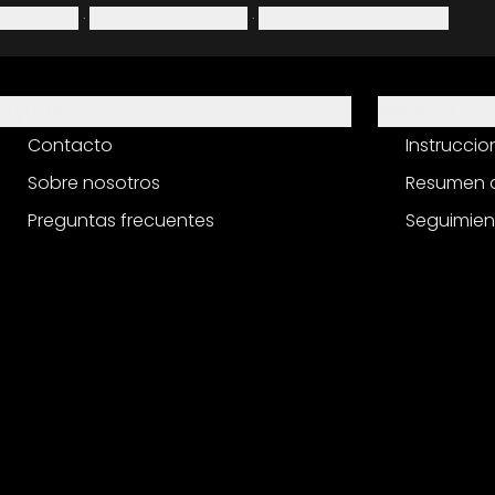
Aviso legal
·
Política de privacidad
·
Derecho de desistimiento
Ayuda
Servicio
Contacto
Instrucci
Sobre nosotros
Resumen d
Preguntas frecuentes
Seguimien