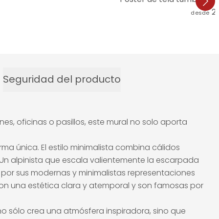
2
desde
Seguridad del producto
s, oficinas o pasillos, este mural no solo aporta
ma única. El estilo minimalista combina cálidos
 Un alpinista que escala valientemente la escarpada
do por sus modernas y minimalistas representaciones
on una estética clara y atemporal y son famosas por
no sólo crea una atmósfera inspiradora, sino que