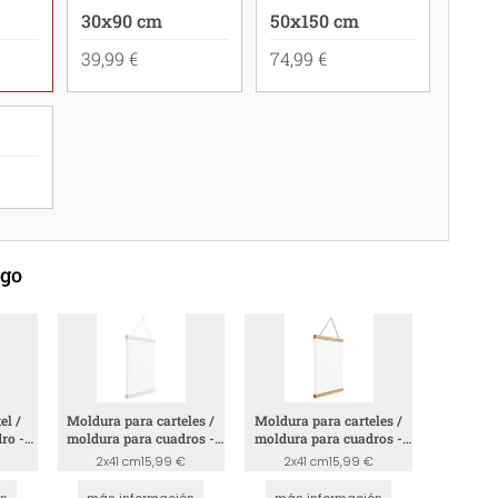
30x90 cm
50x150 cm
39,99 €
74,99 €
ego
el /
Moldura para carteles /
Moldura para carteles /
ro -
moldura para cuadros -
moldura para cuadros -
blanco
madera
2x41 cm
15,99 €
2x41 cm
15,99 €