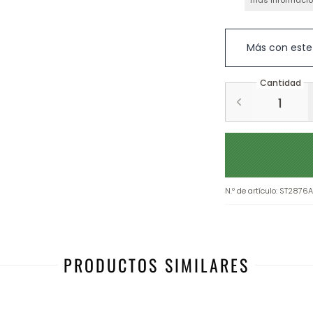
más informaci
Más con este
Cantidad
N.º de artículo
:
ST2876A
PRODUCTOS SIMILARES