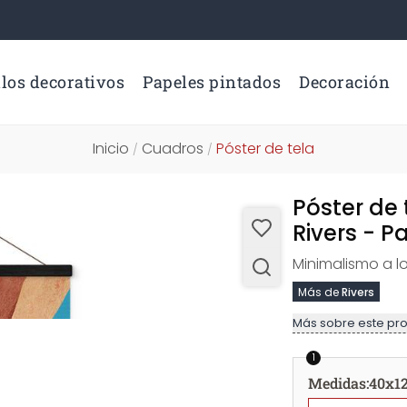
los decorativos
Papeles pintados
Decoración
Inicio
Cuadros
Póster de tela
/
/
Póster de
Rivers - 
Minimalismo a l
Más de
Rivers
Más sobre este pr
1
Medidas
:
40x1