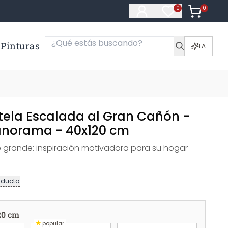
0
Artículos e
0
Artículos en fa
Pinturas
IA
 tela Escalada al Gran Cañón -
Panorama - 40x120 cm
o grande: inspiración motivadora para su hogar
oducto
20 cm
★
popular