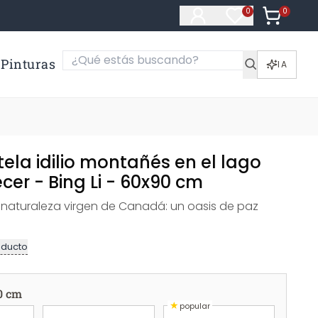
0
Artículos e
0
Artículos en fa
Pinturas
IA
tela idilio montañés en el lago
cer - Bing Li - 60x90 cm
 naturaleza virgen de Canadá: un oasis de paz
oducto
0 cm
★
popular