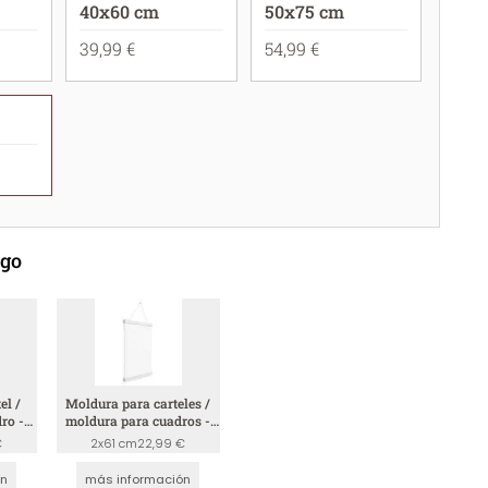
40x60 cm
50x75 cm
39,99 €
54,99 €
ego
el /
Moldura para carteles /
ro -
moldura para cuadros -
blanco
€
2x61 cm
22,99 €
ón
más información