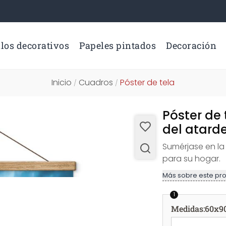
los decorativos
Papeles pintados
Decoración
Inicio
Cuadros
Póster de tela
/
/
Póster de 
del atarde
Sumérjase en la
para su hogar.
Más sobre este pr
1
Medidas
:
60x9