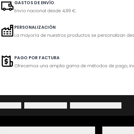
GASTOS DE ENVÍO
Envío nacional desde 4,99 €.
PERSONALIZACIÓN
La mayoría de nuestros productos se personalizan desp
PAGO POR FACTURA
Ofrecemos una amplia gama de métodos de pago, inclu
Aviso legal
·
Política de privacidad
·
Derecho de desistimiento
Ayuda
Servicio