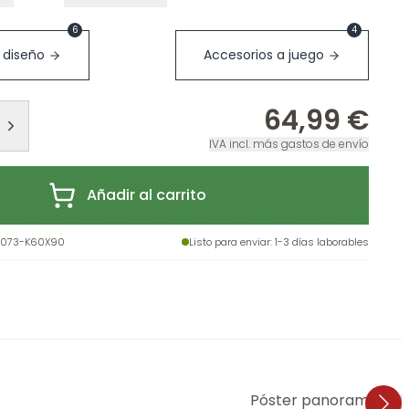
6
4
 diseño
Accesorios a juego
64,99 €
IVA incl. más gastos de envío
Añadir al carrito
7073-K60X90
Listo para enviar
: 1-3 días laborables
Póster panorama del 