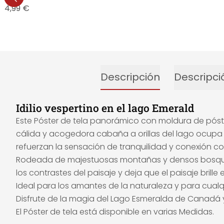
34,99 €
Descripción
Descripci
Idilio vespertino en el lago Emerald
Este Póster de tela panorámico con moldura de póst
cálida y acogedora cabaña a orillas del lago ocupa el 
refuerzan la sensación de tranquilidad y conexión co
Rodeada de majestuosas montañas y densos bosques de
los contrastes del paisaje y deja que el paisaje brille
Ideal para los amantes de la naturaleza y para cual
Disfrute de la magia del Lago Esmeralda de Canadá y d
El Póster de tela está disponible en varias Medidas.