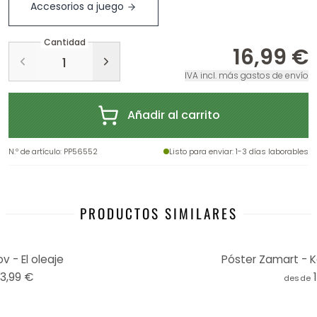
Accesorios a juego
Cantidad
16,99 €
IVA incl. más gastos de envío
Añadir al carrito
N.º de artículo
:
PP56552
Listo para enviar
: 1-3 días laborables
PRODUCTOS SIMILARES
v - El oleaje
Póster Zamart - K
13,99 €
desde