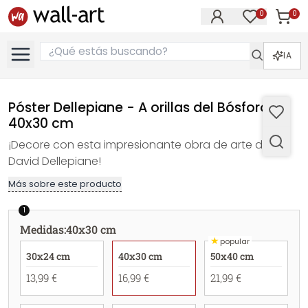
0
0
Artícul
Artículos e
IA
Póster Dellepiane - A orillas del Bósforo -
40x30 cm
¡Decore con esta impresionante obra de arte de
David Dellepiane!
Más sobre este producto
1
Medidas
:
40x30 cm
★
popular
30x24 cm
40x30 cm
50x40 cm
13,99 €
16,99 €
21,99 €