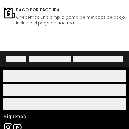
PAGO POR FACTURA
Ofrecemos una amplia gama de métodos de pago,
incluido el pago por factura.
Aviso legal
·
Política de privacidad
·
Derecho de desistimiento
Ayuda
Contacto
Servicio
Sobre nosotros
Instrucciones de pegado y montaje
Información
Preguntas frecuentes
Resumen de materiales
Términos y condiciones generales (CGC)
Síguenos
Seguimiento de envío
Aviso legal