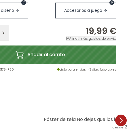
7
5
 diseño
Accesorios a juego
19,99 €
IVA incl. más gastos de envío
Añadir al carrito
0175-R30
Listo para enviar
: 1-3 días laborables
Póster de tela No dejes que los idiotas
2
desde