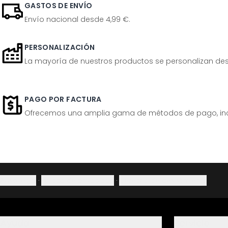
GASTOS DE ENVÍO
Envío nacional desde 4,99 €.
PERSONALIZACIÓN
La mayoría de nuestros productos se personalizan desp
PAGO POR FACTURA
Ofrecemos una amplia gama de métodos de pago, inclu
Aviso legal
·
Política de privacidad
·
Derecho de desistimiento
Ayuda
Servicio