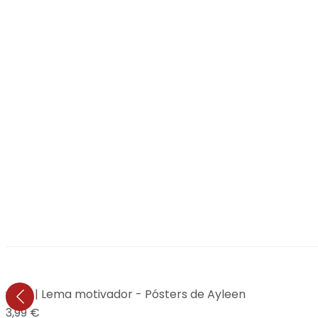
n el día | Lema motivador - Pósters de Ayleen
13,99 €