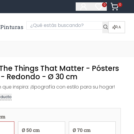
0
Artículos e
0
Artículos en fa
Pinturas
IA
The Things That Matter - Pósters
 - Redondo - Ø 30 cm
que inspira: ¡tipografía con estilo para su hogar!
oducto
 cm
Ø 50 cm
Ø 70 cm