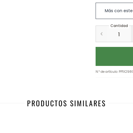
Más con este
Cantidad
N.º de artículo
:
PP1X298
PRODUCTOS SIMILARES