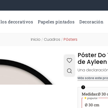
los decorativos
Papeles pintados
Decoración
Inicio
Cuadros
Pósters
/
/
Póster Do 
de Ayleen
Una declaración 
Más sobre este pr
1
Medidas
:
Ø 30
★
popular
Ø 30 cm