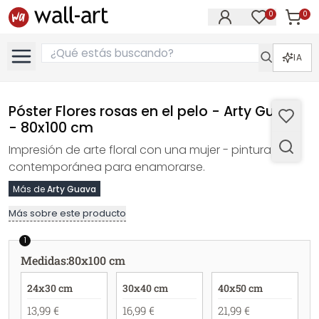
0
0
Artícul
Artículos e
IA
Póster Flores rosas en el pelo - Arty Guava
- 80x100 cm
Impresión de arte floral con una mujer - pintura
contemporánea para enamorarse.
Más de
Arty Guava
Más sobre este producto
1
Medidas
:
80x100 cm
24x30 cm
30x40 cm
40x50 cm
13,99 €
16,99 €
21,99 €