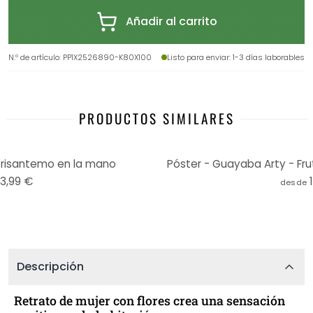
Añadir al carrito
N.º de artículo
:
PP1X2526890-K80X100
Listo para enviar
: 1-3 días laborables
PRODUCTOS SIMILARES
Crisantemo en la mano
Póster - Guayaba Arty - Fru
13,99 €
desde
Descripción
Retrato de mujer con flores crea una sensación