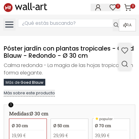
0
0
Artícul
Artículos e
IA
Póster jardín con plantas tropicales - Goed
Blauw - Redondo - Ø 30 cm
Calma redonda - La magia de las hojas tropicales en
forma elegante.
Más de
Goed Blauw
Más sobre este producto
1
Medidas
:
Ø 30 cm
★
popular
Ø 30 cm
Ø 50 cm
Ø 70 cm
19,99 €
29,99 €
39,99 €