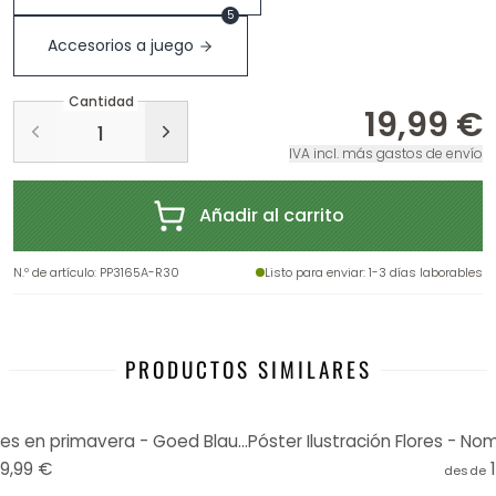
5
Accesorios a juego
Cantidad
19,99 €
IVA incl. más gastos de envío
Añadir al carrito
N.º de artículo
:
PP3165A-R30
Listo para enviar
: 1-3 días laborables
PRODUCTOS SIMILARES
Póster Ramo de flores silvestres en primavera - Goed Blauw - Redondo
19,99 €
desde