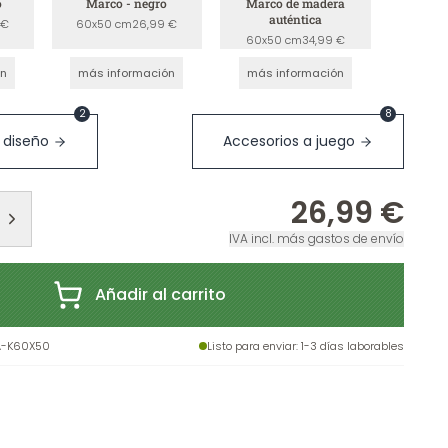
o
Marco - negro
Marco de madera
auténtica
 €
60x50 cm
26,99 €
60x50 cm
34,99 €
ón
más información
más información
2
8
 diseño
Accesorios a juego
26,99 €
IVA incl. más gastos de envío
Añadir al carrito
A-K60X50
Listo para enviar
: 1-3 días laborables