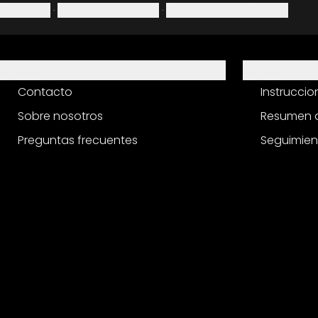
Aviso legal
·
Política de privacidad
·
Derecho de desistimiento
Ayuda
Servicio
Contacto
Instrucci
Sobre nosotros
Resumen d
Preguntas frecuentes
Seguimien