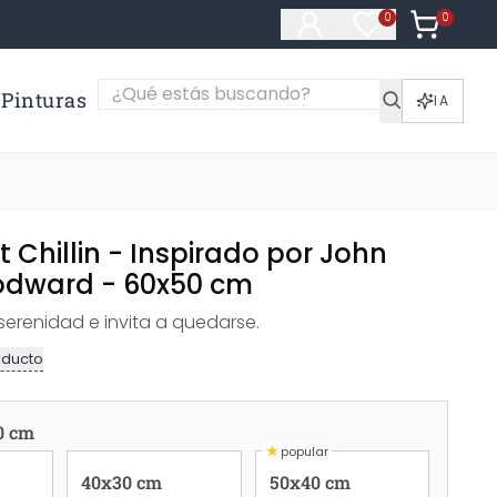
0
Artículos e
0
Artículos en fa
Pinturas
IA
t Chillin - Inspirado por John
odward - 60x50 cm
 serenidad e invita a quedarse.
oducto
0 cm
★
popular
40x30 cm
50x40 cm