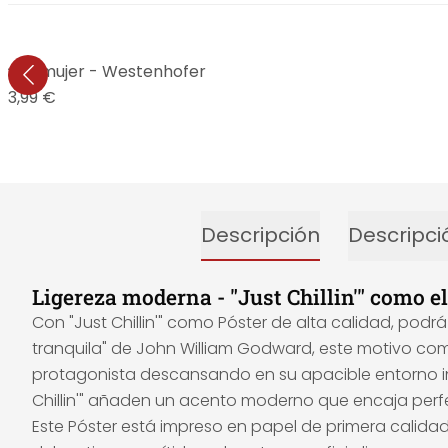
ta de mujer - Westenhofer
13,99 €
Descripción
Descripci
Ligereza moderna - "Just Chillin'" como e
Con "Just Chillin'" como Póster de alta calidad, podr
tranquila" de John William Godward, este motivo com
protagonista descansando en su apacible entorno inv
Chillin'" añaden un acento moderno que encaja per
Este Póster está impreso en papel de primera calidad