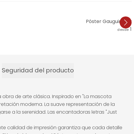
Póster Gauguin - Do
1
desde
Seguridad del producto
a obra de arte clásica. Inspirado en "La mascota
pretación moderna. La suave representación de la
rse a la serenidad. Las encantadoras letras "Just
ante calidad de impresión garantiza que cada detalle