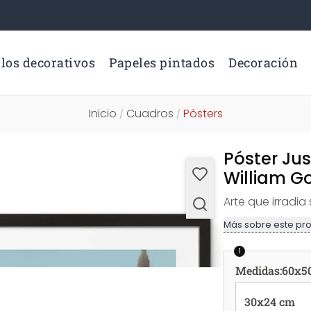
los decorativos
Papeles pintados
Decoración
Inicio
Cuadros
Pósters
/
/
Póster Jus
William G
Arte que irradia
Más sobre este pr
1
Medidas
:
60x5
30x24 cm