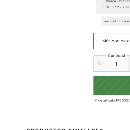
Marco - blanc
60x50 cm
26,99
más informaci
Más con este
Cantidad
N.º de artículo
:
PP3039