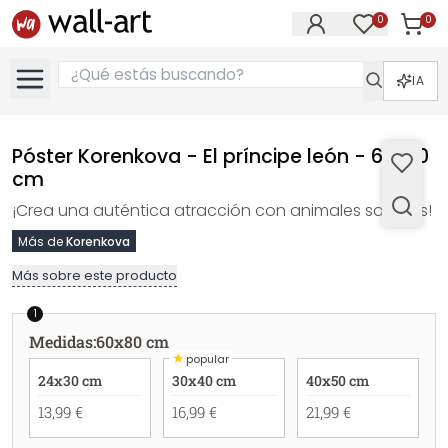
0
0
Artícul
Artículos e
IA
Póster Korenkova - El príncipe león - 60x80
cm
¡Crea una auténtica atracción con animales salvajes!
Más de
Korenkova
Más sobre este producto
1
Medidas
:
60x80 cm
★
popular
24x30 cm
30x40 cm
40x50 cm
13,99 €
16,99 €
21,99 €