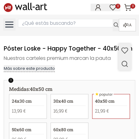
0
0
Artícul
Artículos e
IA
Póster Loske - Happy Together - 40x50 cm
Nuestros carteles premium marcan la pauta
Más sobre este producto
1
Medidas
:
40x50 cm
★
popular
24x30 cm
30x40 cm
40x50 cm
13,99 €
16,99 €
21,99 €
50x60 cm
60x80 cm