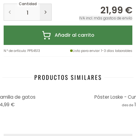
Cantidad
21,99 €
IVA incl. más gastos de envío
Añadir al carrito
N.º de artículo
:
PP54513
Listo para enviar
: 1-3 días laborables
PRODUCTOS SIMILARES
Familia de gatos
Póster Loske - Cu
14,99 €
desde