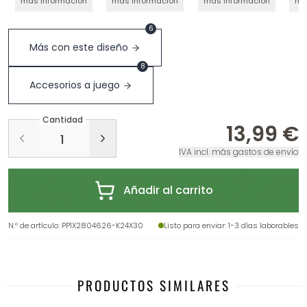
más información
más información
más información
má
6
Más con este diseño
8
Accesorios a juego
Cantidad
13,99 €
IVA incl. más gastos de envío
Añadir al carrito
N.º de artículo
:
PP1X2804626-K24X30
Listo para enviar
: 1-3 días laborables
PRODUCTOS SIMILARES