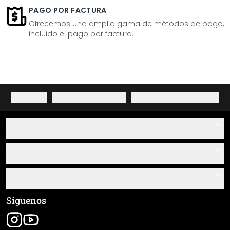
PAGO POR FACTURA
Ofrecemos una amplia gama de métodos de pago,
incluido el pago por factura.
Aviso legal
·
Política de privacidad
·
Derecho de desistimiento
Ayuda
Contacto
Servicio
Sobre nosotros
Instrucciones de pegado y montaje
Información
Preguntas frecuentes
Resumen de materiales
Términos y condiciones generales (CGC)
Síguenos
Seguimiento de envío
Aviso legal