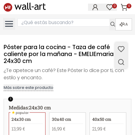
0
0
Artícul
Artículos e
IA
Póster para la cocina - Taza de café
caliente por la mañana - EMELIEmaria -
24x30 cm
¿Te apetece un café? Este Póster lo dice por ti, con
estilo y encanto.
Más sobre este producto
1
Medidas
:
24x30 cm
★
popular
24x30 cm
30x40 cm
40x50 cm
13,99 €
16,99 €
21,99 €