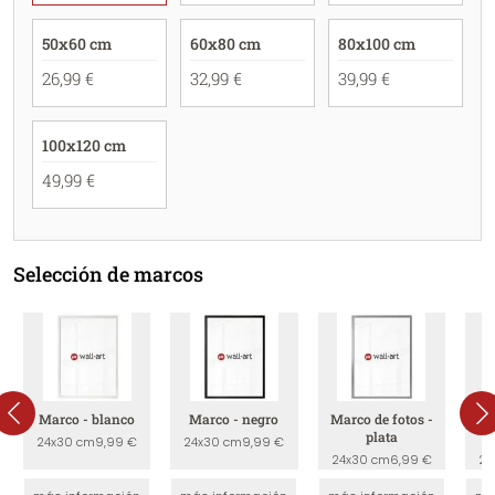
50x60 cm
60x80 cm
80x100 cm
26,99 €
32,99 €
39,99 €
100x120 cm
49,99 €
Selección de marcos
Marco - blanco
Marco - negro
Marco de fotos -
Ma
plata
24x30 cm
9,99 €
24x30 cm
9,99 €
24x30 cm
6,99 €
24