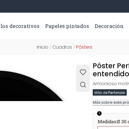
los decorativos
Papeles pintados
Decoración
Inicio
Cuadros
Pósters
/
/
Póster Per
entendido
Armonioso motivo
Más de
Perfoncio
Más sobre este pr
1
Medidas
:
Ø 30