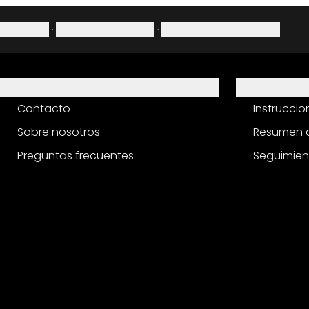
Aviso legal
·
Política de privacidad
·
Derecho de desistimiento
Ayuda
Servicio
Contacto
Instrucci
Sobre nosotros
Resumen d
Preguntas frecuentes
Seguimien