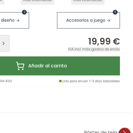
ón
más información
más información
2
5
 diseño
Accesorios a juego
19,99 €
IVA incl. más gastos de envío
Añadir al carrito
114-R30
Listo para enviar
: 1-3 días laborables
Póster de tela El me