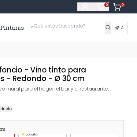
0
Artículos e
0
Artículos en fa
Pinturas
IA
foncio - Vino tinto para
s - Redondo - Ø 30 cm
 mural para el hogar, el bar y el restaurante.
oducto
 cm
★
popular