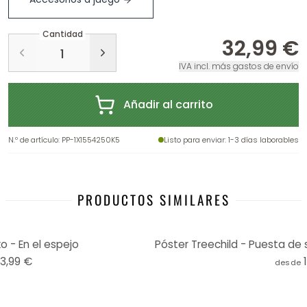
Cantidad
32,99 €
IVA incl. más gastos de envío
Añadir al carrito
N.º de artículo
:
PP-1X1554250K5
Listo para enviar
: 1-3 días laborables
PRODUCTOS SIMILARES
o - En el espejo
Póster Treechild - Puesta de 
13,99 €
desde