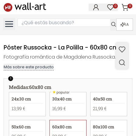
0
0
Artícul
Artículos e
IA
Póster Russocka - La Polilla - 60x80 cm
Fotografía romántica de Magdalena Russocka.
Más sobre este producto
1
Medidas
:
60x80 cm
★
popular
24x30 cm
30x40 cm
40x50 cm
13,99 €
16,99 €
21,99 €
50x60 cm
60x80 cm
80x100 cm