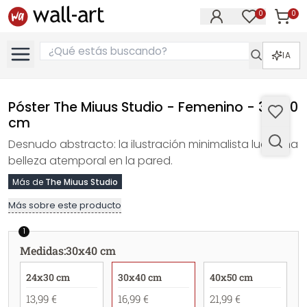
0
0
Artícul
Artículos e
IA
Póster The Miuus Studio - Femenino - 30x40
cm
Desnudo abstracto: la ilustración minimalista luce una
belleza atemporal en la pared.
Más de
The Miuus Studio
Más sobre este producto
1
Medidas
:
30x40 cm
24x30 cm
30x40 cm
40x50 cm
13,99 €
16,99 €
21,99 €