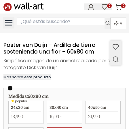
0
0
Artícul
Artículos e
IA
Póster van Duijn - Ardilla de tierra
sosteniendo una flor - 60x80 cm
Simpática imagen de un animal realizada por el
fotógrafo Dick van Duijn.
Más sobre este producto
1
Medidas
:
60x80 cm
★
popular
24x30 cm
30x40 cm
40x50 cm
13,99 €
16,99 €
21,99 €