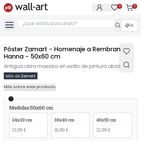
0
0
Artícul
Artículos e
IA
Póster Zamart - Homenaje a Rembrandt -
Hanna - 50x60 cm
Antigua obra maestra en estilo de pintura abstracta
Más de
Zamart
Más sobre este producto
1
Medidas
:
50x60 cm
24x30 cm
30x40 cm
40x50 cm
13,99 €
16,99 €
21,99 €