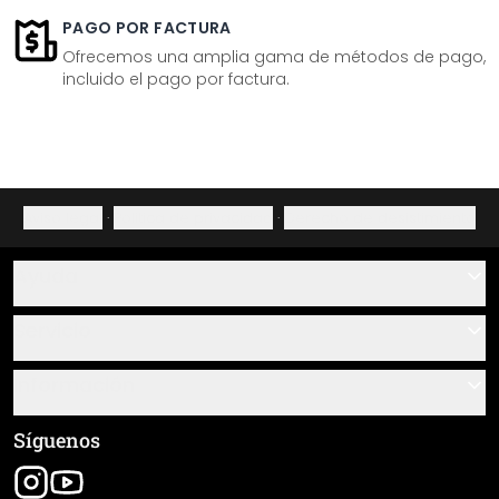
PAGO POR FACTURA
Ofrecemos una amplia gama de métodos de pago,
incluido el pago por factura.
Aviso legal
·
Política de privacidad
·
Derecho de desistimiento
Ayuda
Contacto
Servicio
Sobre nosotros
Instrucciones de pegado y montaje
Información
Preguntas frecuentes
Resumen de materiales
Términos y condiciones generales (CGC)
Síguenos
Seguimiento de envío
Aviso legal