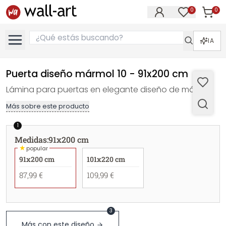
0
0
Artícul
Artículos e
IA
Puerta diseño mármol 10 - 91x200 cm
Lámina para puertas en elegante diseño de mármol.
Más sobre este producto
1
Medidas
:
91x200 cm
★
popular
91x200 cm
101x220 cm
87,99 €
109,99 €
3
Más con este diseño